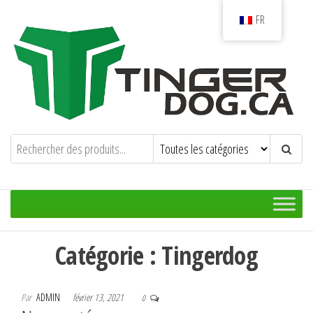
Aller
FR
au
contenu
TingerDog.ca
La motoneige à haute performance hors-
piste !
Catégorie :
Tingerdog
Par
ADMIN
février 13, 2021
0