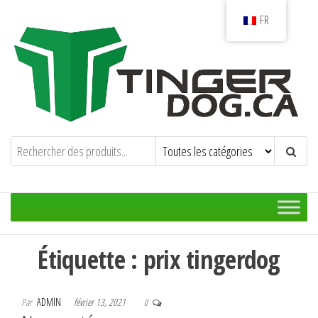
Aller
FR
au
contenu
TingerDog.ca
La motoneige à haute performance hors-
piste !
Étiquette :
prix tingerdog
Par
ADMIN
février 13, 2021
0